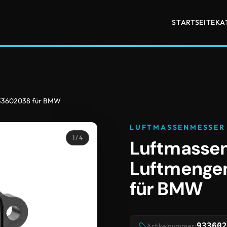
STARTSEITE
KA
33602038 für BMW
LUFTMASSENMESSER
1
/ 4
Luftmasse
Luftmenge
für BMW
933602
Artikelnummer: