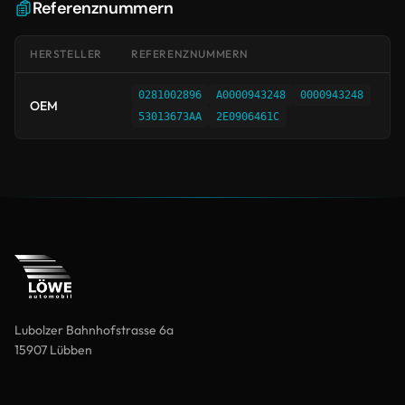
Referenznummern
HERSTELLER
REFERENZNUMMERN
0281002896
A0000943248
0000943248
OEM
53013673AA
2E0906461C
Lubolzer Bahnhofstrasse 6a
15907 Lübben