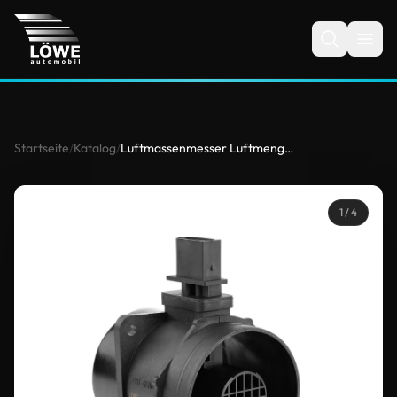
Startseite
/
Katalog
/
Luftmassenmesser Luftmengenmesser 9333248 für Mercedes-Benz
1
/ 4