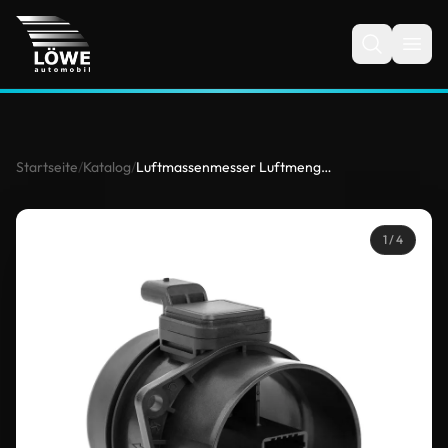
Startseite
/
Katalog
/
Luftmassenmesser Luftmengenmesser 93330048 für Mercedes-Benz
1
/ 4