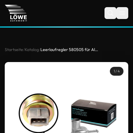
Startseite
/
Katalog
/
Leerlaufregler 580505 für Alfa Romeo, Audi, VW, Fiat, Hyundai, Kia
1
/ 4