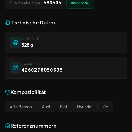
580505
Artikelnummer:
Vorrätig
Technische Daten
GEWICHT
328 g
EAN-CODE
4260278050695
Kompatibilität
Alfa Romeo
Audi
Fiat
Hyundai
Kia
Referenznummern