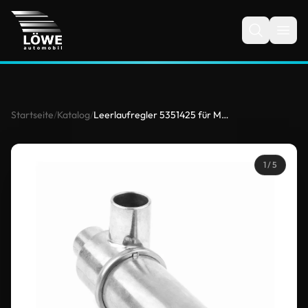
Startseite
/
Katalog
/
Leerlaufregler 5351425 für Mercedes-Benz
1
/ 5