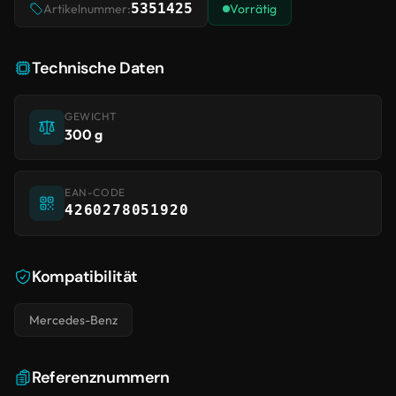
5351425
Artikelnummer:
Vorrätig
Technische Daten
GEWICHT
300 g
EAN-CODE
4260278051920
Kompatibilität
Mercedes-Benz
Referenznummern