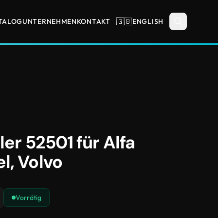
🇬🇧
TALOG
UNTERNEHMEN
KONTAKT
ENGLISH
ler 52501 für Alfa
l, Volvo
Vorrätig