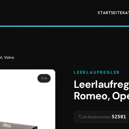
STARTSEITE
KA
l, Volvo
LEERLAUFREGLER
1
/ 4
Leerlaufreg
Romeo, Ope
52501
Artikelnummer: