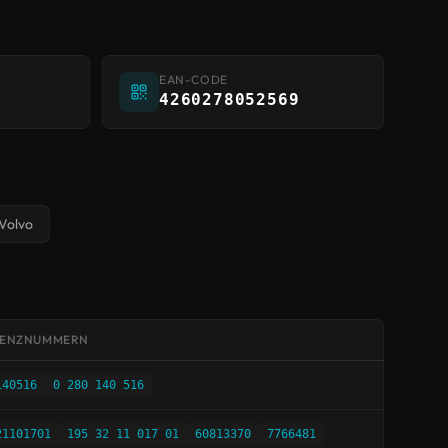
EAN-CODE
4260278052569
Volvo
RENZNUMMERN
140516
0 280 140 516
21101701
195 32 11 017 01
60813370
7766481