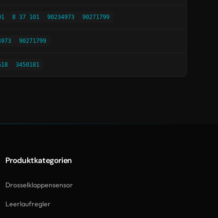
01
8 37 101
90234973
90271799
4973
90271799
618
3450181
Produktkategorien
Drosselklappensensor
Leerlaufregler