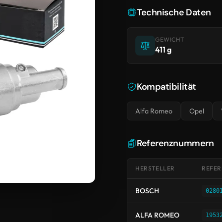
Technische Daten
GEWICHT
411 g
Kompatibilität
Alfa Romeo
Opel
Referenznummern
HERSTELLER
REFE
BOSCH
0280
ALFA ROMEO
1953