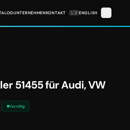
🇬🇧
TALOG
UNTERNEHMEN
KONTAKT
ENGLISH
ler 51455 für Audi, VW
Vorrätig