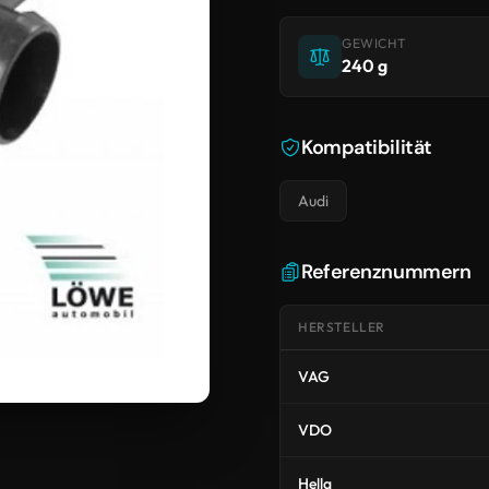
GEWICHT
240 g
Kompatibilität
Audi
Referenznummern
HERSTELLER
VAG
VDO
Hella